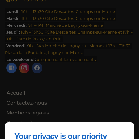
Lundi :
10h – 13h30 Cité Descartes, Champs-sur-Marne
Mardi :
10h – 13h30 Cité Descartes, Champs-sur-Marne
Mercredi :
9h – 14h Marché de Lagny-sur-Marne
Jeudi :
10h – 13h30 FCité Descartes, Champs-sur-Marne et 17h –
20h : Gare de Roissy-en-Brie
Vendredi :
9h – 14h Marché de Lagny-sur-Marne et 17h – 21h30 :
Place de la Fontaine, Lagny-sur-Marne
Le week-end :
uniquement les événements
Accueil
Contactez-nous
Mentions légales
Plan du site
Your privacy is our priority