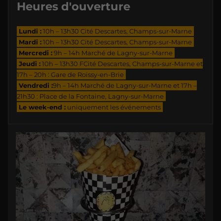
Heures d'ouverture
Lundi :
10h – 13h30 Cité Descartes, Champs-sur-Marne
Mardi :
10h – 13h30 Cité Descartes, Champs-sur-Marne
Mercredi :
9h – 14h Marché de Lagny-sur-Marne
Jeudi :
10h – 13h30 FCité Descartes, Champs-sur-Marne et
17h – 20h : Gare de Roissy-en-Brie
Vendredi :
9h – 14h Marché de Lagny-sur-Marne et 17h –
21h30 : Place de la Fontaine, Lagny-sur-Marne
Le week-end :
uniquement les événements