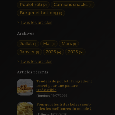
Poulet rôti
Camions snacks
(2)
(1)
Burger et hot-dog
(1)
Tous les articles
Archives
Juillet
Mai
Mars
(1)
(1)
(1)
Janvier
2026
2025
(1)
(4)
(6)
Tous les articles
Articles récents
Tenders de poulet : l'ingrédient
secret pour une panure
irrésistible
19/07/2026
Tenders
Pourquoi les frites belges sont-
elles les meilleures du monde ?
19/05/2026
Friterie