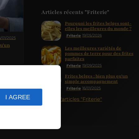
Articles récents "Friterie"
Pourquoi les frites belges sont-
elles les meilleures du monde ?
19/05/2026
Friterie
6/01/2025
qu'un
Les meilleures variétés de
pommes de terre pour des frites
parfaites
19/09/2025
Friterie
Frites belges : bien plus qu'un
simple accompagnement
16/01/2025
Friterie
I AGREE
Plus d'articles "Friterie"