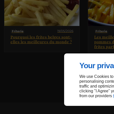
19/05/2026
Friterie
Friterie
Pourquoi les frites belges sont-
Les meill
elles les meilleures du monde ?
pommes de
frites par
Your priva
We use Cookies to
personalising conte
traffic and optimizi
clicking "I Agree" 
from our providers