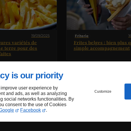
19/09/2025
1
Friterie
eures variétés de
Frites belges : bien plus 
 terre pour des
simple accompagnement
faites
cy is our priority
 improve user experience by
Customize
nt and ads, as well as analyzing
ng social networks functionalities. By
you consent to the use of Cookies
Google
Facebook
.