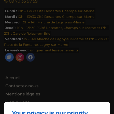
09 70 35 97 59
Lundi :
10h – 13h30 Cité Descartes, Champs-sur-Marne
Mardi :
10h – 13h30 Cité Descartes, Champs-sur-Marne
Mercredi :
9h – 14h Marché de Lagny-sur-Marne
Jeudi :
10h – 13h30 FCité Descartes, Champs-sur-Marne et 17h –
20h : Gare de Roissy-en-Brie
Vendredi :
9h – 14h Marché de Lagny-sur-Marne et 17h – 21h30 :
Place de la Fontaine, Lagny-sur-Marne
Le week-end :
uniquement les événements
Accueil
Contactez-nous
Mentions légales
Plan du site
Your privacy is our priority